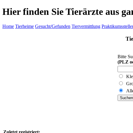
Hier finden Sie Tierärzte aus g
Home
Tierheime
Gesucht/Gefunden
Tiervermittlung
Praktikumsstelle
Tie
Bitte Su
(PLZ o
Klei
Groß
Alle
Zuletzt registriert: